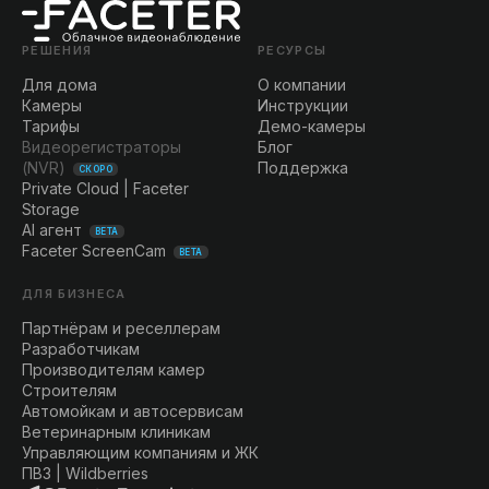
РЕШЕНИЯ
РЕСУРСЫ
Для дома
О компании
Камеры
Инструкции
Тарифы
Демо-камеры
Видеорегистраторы
Блог
(NVR)
Поддержка
СКОРО
Private Cloud | Faceter
Storage
AI агент
BETA
Faceter ScreenCam
BETA
ДЛЯ БИЗНЕСА
Партнёрам и реселлерам
Разработчикам
Производителям камер
Строителям
Автомойкам и автосервисам
Ветеринарным клиникам
Управляющим компаниям и ЖК
ПВЗ | Wildberries