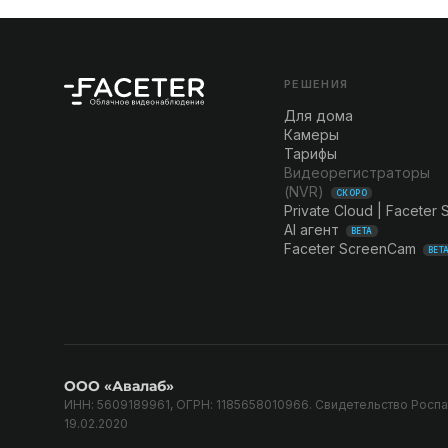
РЕШЕНИЯ
Для дома
Камеры
Тарифы
Видеорегистраторы
(NVR)
СКОРО
Private Cloud | Faceter 
AI агент
BETA
Faceter ScreenCam
BET
ООО «Авалаб»
ИНН: 5609189961, ОГРН: 1185658010966. Свидетельство Росп
19.02.2020