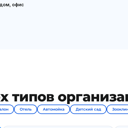
 дом, офис
х типов организ
алон
Отель
Автомойка
Детский сад
Зоокли