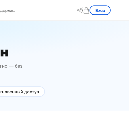
Вход
держка
йн
тно — без
гновенный доступ