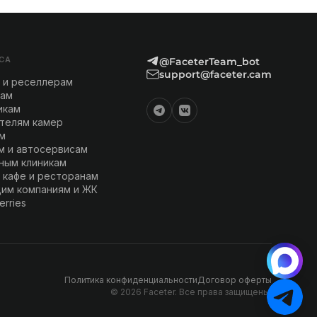
СА
@FaceterTeam_bot
support@faceter.cam
 и реселлерам
кам
икам
телям камер
м
м и автосервисам
ным клиникам
 кафе и ресторанам
им компаниям и ЖК
erries
Политика конфиденциальности
Договор оферты
© 2026 Faceter. Все права защищены.