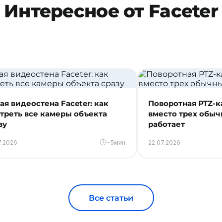
Интересное от Faceter
ая видеостена Faceter: как
Поворотная PTZ-к
треть все камеры объекта
вместо трех обыч
зу
работает
7.2026
~5мин.
22.07.2026
Все статьи