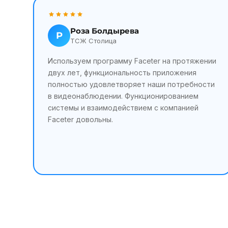
Роза Болдырева
Р
ТСЖ Столица
Используем программу Faceter на протяжении
 или
двух лет, функциональность приложения
ют.
полностью удовлетворяет наши потребности
ю
в видеонаблюдении. Функционированием
й
системы и взаимодействием с компанией
ядке.
Faceter довольны.
, а