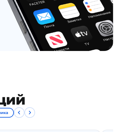
аций
ника