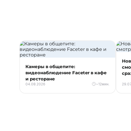
Нов
Камеры в общепите:
смо
видеонаблюдение Faceter в кафе
сра
и ресторане
04.08.2026
~12мин.
29.0