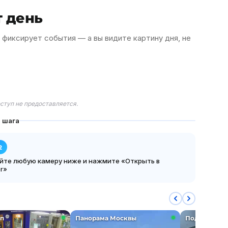
т день
 фиксирует события — а вы видите картину дня, не
ступ не предоставляется.
 шага
2
йте любую камеру ниже и нажмите «Открыть в
r»
п
Панорама Москвы
Подъездные