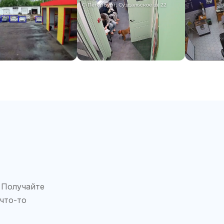
С-Петербург, Суздальское ш. 22
 Получайте
 что-то