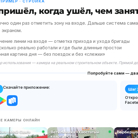
ПРИМЕР · СТРОЙКА
 пришёл, когда ушёл,
чем заня
чно один раз отметить зону на входе. Дальше система сама
а экраном.
чение линии на входе — отметка прихода и ухода бригады
сколько реально работали и где были длинные простои
ная картина дня — без поездок и без «слежки»
р использования — камера на реальном строительном объекте. Прямой до
Попробуйте сами — два
Скачайте приложение:
Шаг 
Откро
Facete
Е КАМЕРЫ ОНЛАЙН
йка «Мой Сам!»
Ветклиника «Хвостатый
Барбершо
квартал СПБ»
нск, ул. М.Жукова, 3А