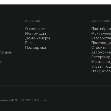
РЕСУРСЫ
ДЛЯ БИЗНЕ
О компании
Партнёрам
Инструкции
Монтажни
Демо-камеры
Разработч
Блог
Производи
Поддержка
Строителя
Storage
Автомойка
Ветеринар
Магазинам,
A
Управляющ
ПВЗ | Wildb
атента в ФИПС № 2020612260 от