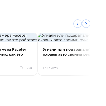
амера Faceter
Угнали или поцарапали? Систе
ных: как это
охраны авто своими руками
~6мин.
17.07.2026
~7м