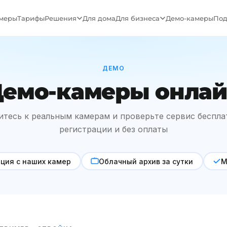
меры
Тарифы
Решения
Для дома
Для бизнеса
Демо-камеры
Под
ДЕМО
емо-камеры онла
тесь к реальным камерам и проверьте сервис беспла
регистрации и без оплаты
ция с наших камер
Облачный архив за сутки
М