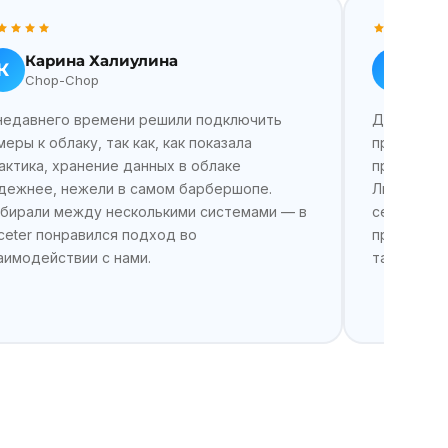
Карина Халиулина
Мих
К
М
Chop-Chop
Boca
недавнего времени решили подключить
До Facete
меры к облаку, так как, как показала
продуктом.
актика, хранение данных в облаке
простая и 
дежнее, нежели в самом барбершопе.
Любое соб
бирали между несколькими системами — в
секунды, 
ceter понравился подход во
произошло
аимодействии с нами.
тариф с 1