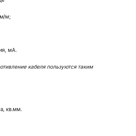
де
м/м;
ия, мА.
отивление кабеля пользуются таким
, кв.мм.