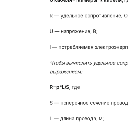
U кабеля=I камеры*R кабеля,
г
R — удельное сопротивление, О
U — напряжение, В;
I — потребляемая электроэнерг
Чтобы вычислить удельное сопр
выражением:
R=p*L/S,
где
S — поперечное сечение провода
L — длина провода, м;