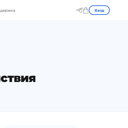
Вход
держка
йствия